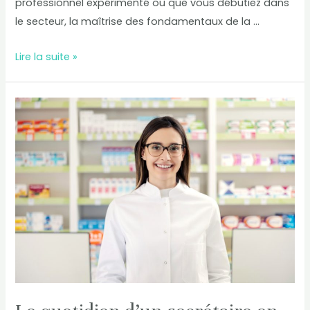
professionnel expérimenté ou que vous débutiez dans
le secteur, la maîtrise des fondamentaux de la …
Lire la suite »
Le
quotidien
d’un
secrétaire
en
pharmacie
:
à
quoi
s’attendre