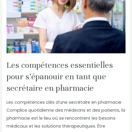
pour
s’épanouir
en
tant
que
secrétaire
en
pharmacie
Les compétences essentielles
pour s’épanouir en tant que
secrétaire en pharmacie
Les compétences clés d’une secrétaire en pharmacie
Complice quotidienne des médecins et des patients, la
pharmacie est le lieu où se rencontrent les besoins
médicaux et les solutions thérapeutiques. Être